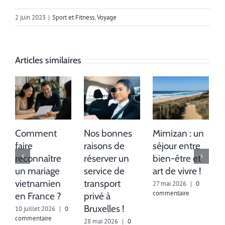
2 juin 2023
|
Sport et Fitness
,
Voyage
Articles similaires
Comment
Nos bonnes
Mimizan : un
faire
raisons de
séjour entre
reconnaître
réserver un
bien-être et
un mariage
service de
art de vivre !
vietnamien
transport
27 mai 2026
|
0
commentaire
en France ?
privé à
Bruxelles !
10 juillet 2026
|
0
6
commentaire
c
28 mai 2026
|
0