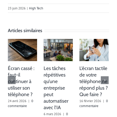
23 juin 2026
|
High Tech
Articles similaires
Écran cassé :
Les tâches
L’écran tactile
faut-il
répétitives
de votre
continuer à
qu’une
téléphone ne
utiliser son
entreprise
répond plus ?
téléphone ?
peut
Que faire ?
automatiser
a
24 avril 2026
|
0
16 février 2026
|
0
commentaire
commentaire
avec l’IA
2
6 mars 2026
|
0