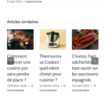
8 août 2023
|
Gastronomie
Articles similaires
Comment
Thermomix
Chorizo, fuet,
agencer une
vs Cookeo :
salchichón :
cuisine pro
quel robot
tout savoir sur
sans perdre
choisir pour
les saucissons
de place ?
cuisiner ?
espagnols
28 février 2026
|
0
13 février 2026
|
0
18 mars 2025
|
0
commentaire
commentaire
commentaire
2
c