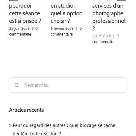
pourquoi
en studio :
services d’un
cette séance
quelle option
photographe
est si prisée ?
choisir ?
professionnel
?
28 juin 2025
|
0
6 février 2025
|
0
commentaire
commentaire
5 juin 2024
|
0
1
commentaire
Rechercher:
Articles récents
Peur du regard des autres : quel blocage se cache
derrière cette réaction ?