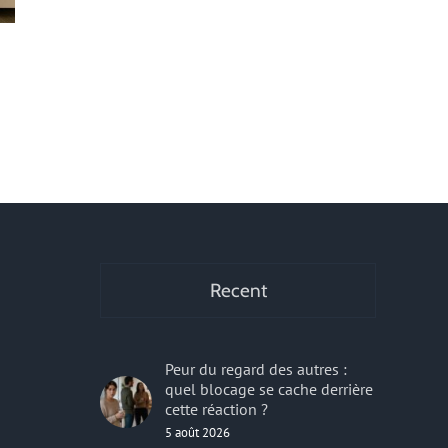
Sublimer votre intérieur grâce à
Un robinet qui f
un carrelage de sol bien choisi !
torique est so
28 janvier 2026
|
0 commentaire
12 janvier 2026
|
0 
r
Recent
Peur du regard des autres :
quel blocage se cache derrière
cette réaction ?
5 août 2026