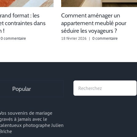
rand format : les
Comment aménager un
et contraintes dans
appartement meublé pour
 !
séduire les voyageurs ?
0 commentaire
18 février 2026
|
0 commentaire
Recherche
Popular
Vos souvenirs de mariage
gravés à jamais avec le
talentueux photographe Julien
Briche