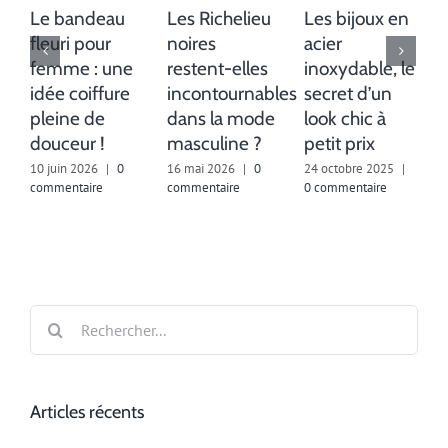
Le bandeau
Les Richelieu
Les bijoux en
fleuri pour
noires
acier
femme : une
restent-elles
inoxydable, le
idée coiffure
incontournables
secret d’un
pleine de
dans la mode
look chic à
douceur !
masculine ?
petit prix
10 juin 2026
|
0
16 mai 2026
|
0
24 octobre 2025
|
commentaire
commentaire
0 commentaire
8
c
Rechercher:
Articles récents