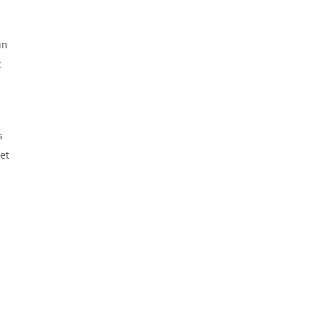
un
t
s
et