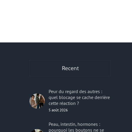
des flacons pots et emballages ?
française ?
29 avril 2026
|
0 commentaire
24 avril 2026
|
0 co
r
Recent
Peur du regard des autres :
quel blocage se cache derrière
cette réaction ?
5 août 2026
Peau, intestin, hormones :
pourquoi les boutons ne se