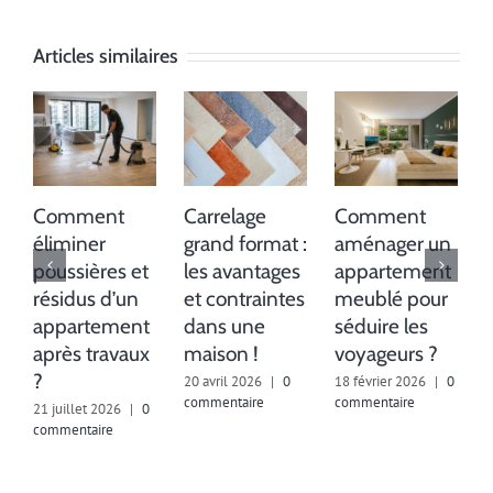
Articles similaires
Comment
Carrelage
Comment
éliminer
grand format :
aménager un
poussières et
les avantages
appartement
résidus d’un
et contraintes
meublé pour
appartement
dans une
séduire les
après travaux
maison !
voyageurs ?
!
?
20 avril 2026
|
0
18 février 2026
|
0
2
commentaire
commentaire
c
21 juillet 2026
|
0
commentaire