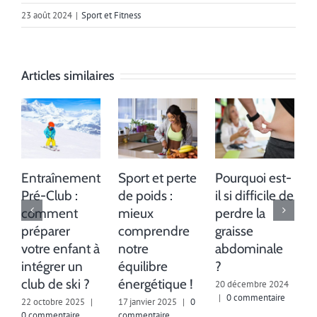
23 août 2024
|
Sport et Fitness
Articles similaires
Entraînement
Sport et perte
Pourquoi est-
Pré-Club :
de poids :
il si difficile de
comment
mieux
perdre la
préparer
comprendre
graisse
votre enfant à
notre
abdominale
intégrer un
équilibre
?
club de ski ?
énergétique !
20 décembre 2024
2
|
0 commentaire
c
22 octobre 2025
|
17 janvier 2025
|
0
0 commentaire
commentaire