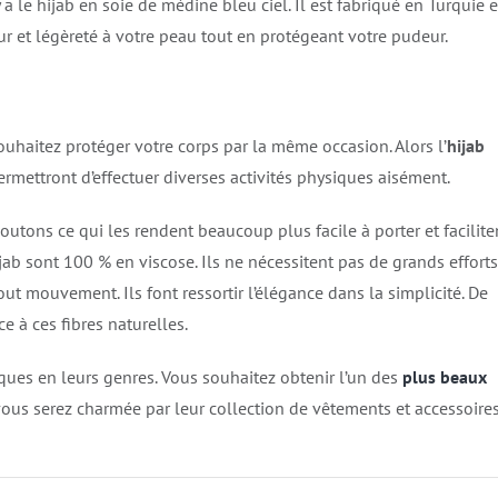
 y a le hijab en soie de médine bleu ciel. Il est fabriqué en Turquie e
ur et légèreté à votre peau tout en protégeant votre pudeur.
uhaitez protéger votre corps par la même occasion. Alors l’
hijab
ermettront d’effectuer diverses activités physiques aisément.
ons ce qui les rendent beaucoup plus facile à porter et facilite
ijab sont 100 % en viscose. Ils ne nécessitent pas de grands efforts
out mouvement. Ils font ressortir l’élégance dans la simplicité. De
ce à ces fibres naturelles.
ues en leurs genres. Vous souhaitez obtenir l’un des
plus beaux
vous serez charmée par leur collection de vêtements et accessoire