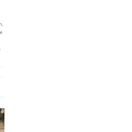
n,
té
s