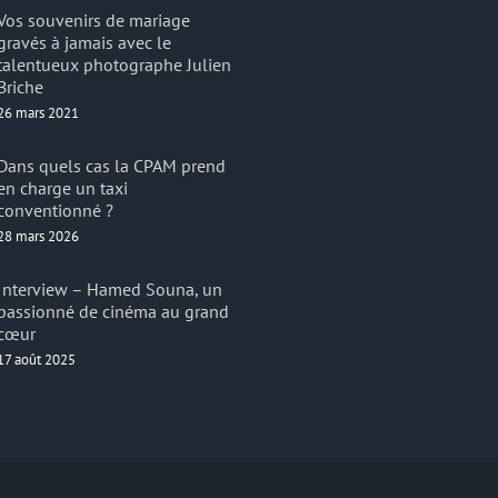
Vos souvenirs de mariage
gravés à jamais avec le
talentueux photographe Julien
Briche
26 mars 2021
Dans quels cas la CPAM prend
en charge un taxi
conventionné ?
28 mars 2026
Interview – Hamed Souna, un
passionné de cinéma au grand
cœur
17 août 2025