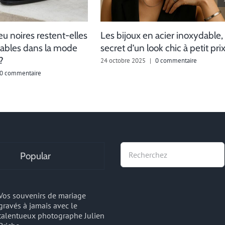
eu noires restent-elles
Les bijoux en acier inoxydable, 
ables dans la mode
secret d’un look chic à petit pri
?
24 octobre 2025
|
0 commentaire
0 commentaire
Recherche
Popular
Vos souvenirs de mariage
gravés à jamais avec le
talentueux photographe Julien