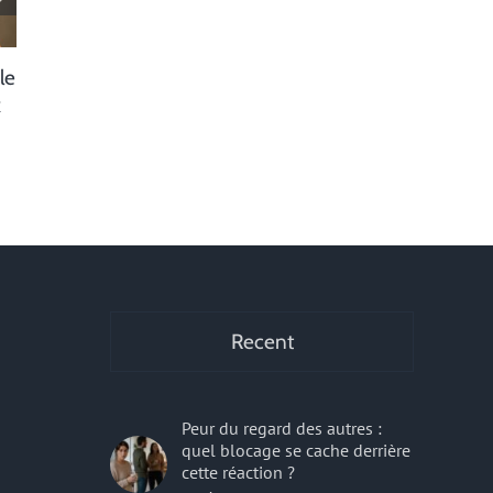
le
Entraînement Pré-Club :
Comment les d
x
comment préparer votre enfant
peluches stimu
à intégrer un club de ski ?
de nos enfants
22 octobre 2025
|
0 commentaire
13 octobre 2025
|
0
r
Recent
Peur du regard des autres :
quel blocage se cache derrière
cette réaction ?