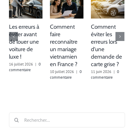
Les erreurs à
Comment
Comment
éviter avant
faire
éviter les
de louer une
reconnaître
erreurs lors
voiture de
un mariage
d’une
luxe !
vietnamien
demande de
en France ?
carte grise ?
16 juillet 2026
|
0
commentaire
10 juillet 2026
|
0
11 juin 2026
|
0
commentaire
commentaire
2
c
Rechercher: