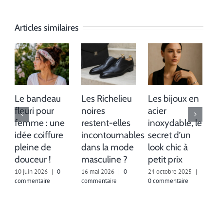
Articles similaires
Le bandeau
Les Richelieu
Les bijoux en
fleuri pour
noires
acier
femme : une
restent-elles
inoxydable, le
idée coiffure
incontournables
secret d’un
pleine de
dans la mode
look chic à
douceur !
masculine ?
petit prix
10 juin 2026
|
0
16 mai 2026
|
0
24 octobre 2025
|
6
commentaire
commentaire
0 commentaire
c