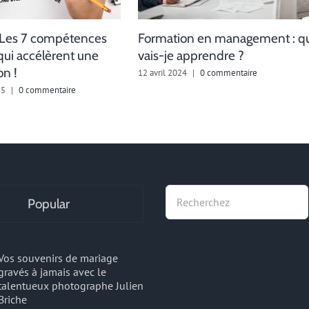
 : Les 7 compétences
Formation en management : q
ui accélèrent une
vais-je apprendre ?
on !
12 avril 2024
|
0 commentaire
25
|
0 commentaire
Recherche
Popular
Vos souvenirs de mariage
gravés à jamais avec le
talentueux photographe Julien
Briche