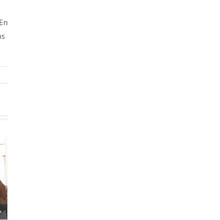
 En
ns