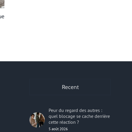
ue
Rabia, coach spirituelle près de
Envie d’appren
Mulhouse
la couture ? Al
chez Couture d
11 janvier 2024
|
0 commentaire
21 novembre 2023
|
r
Recent
Peur du regard des autres :
quel blocage se cache derrière
cette réaction ?
5 août 2026