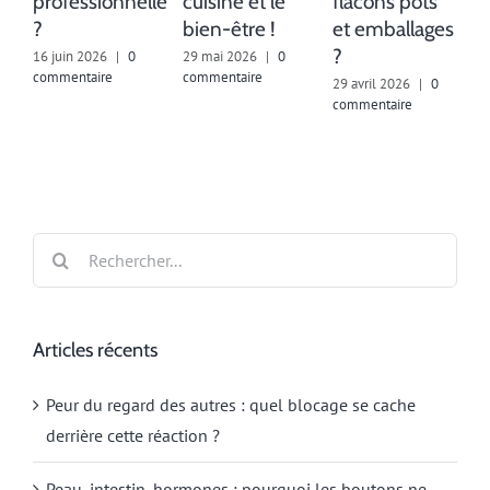
professionnelle
cuisine et le
flacons pots
1
c
?
bien-être !
et emballages
?
16 juin 2026
|
0
29 mai 2026
|
0
commentaire
commentaire
29 avril 2026
|
0
commentaire
Rechercher:
Articles récents
Peur du regard des autres : quel blocage se cache
derrière cette réaction ?
Peau, intestin, hormones : pourquoi les boutons ne