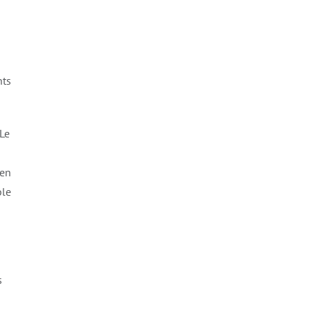
nts
 Le
 en
ble
s