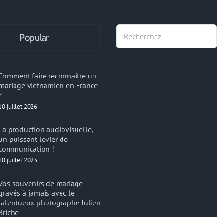
Recherche
Popular
Comment faire reconnaître un
mariage vietnamien en France
?
10 juillet 2026
La production audiovisuelle,
un puissant levier de
communication !
10 juillet 2023
Vos souvenirs de mariage
gravés à jamais avec le
talentueux photographe Julien
Briche