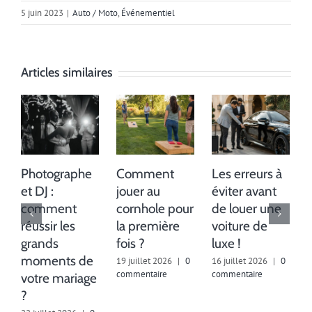
5 juin 2023
|
Auto / Moto
,
Événementiel
Articles similaires
Photographe
Comment
Les erreurs à
et DJ :
jouer au
éviter avant
comment
cornhole pour
de louer une
réussir les
la première
voiture de
grands
fois ?
luxe !
moments de
19 juillet 2026
|
0
16 juillet 2026
|
0
commentaire
commentaire
votre mariage
1
c
?