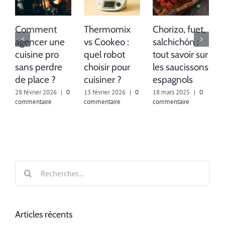
Comment
Thermomix
Chorizo, fuet,
agencer une
vs Cookeo :
salchichón :
cuisine pro
quel robot
tout savoir sur
sans perdre
choisir pour
les saucissons
de place ?
cuisiner ?
espagnols
28 février 2026
|
0
13 février 2026
|
0
18 mars 2025
|
0
commentaire
commentaire
commentaire
2
c
Rechercher:
Articles récents