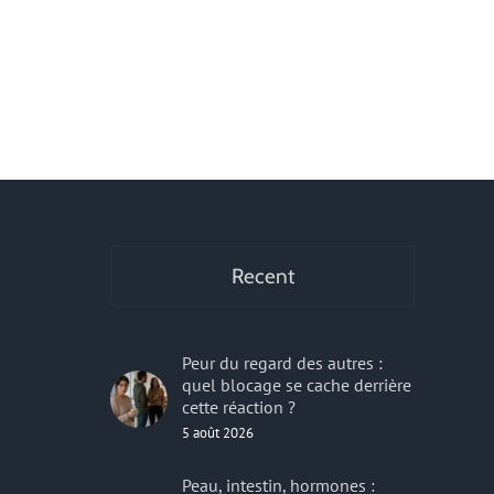
comment sécuriser le transport
une demande d
des flacons pots et emballages ?
française ?
29 avril 2026
|
0 commentaire
24 avril 2026
|
0 co
r
Recent
Peur du regard des autres :
quel blocage se cache derrière
cette réaction ?
5 août 2026
Peau, intestin, hormones :