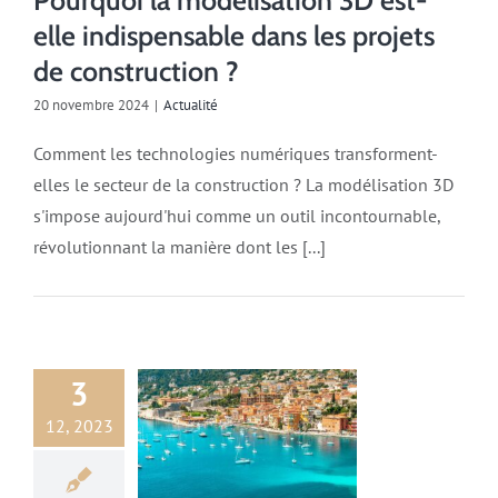
Pourquoi la modélisation 3D est-
elle indispensable dans les projets
de construction ?
20 novembre 2024
|
Actualité
Comment les technologies numériques transforment-
elles le secteur de la construction ? La modélisation 3D
s'impose aujourd'hui comme un outil incontournable,
révolutionnant la manière dont les [...]
3
12, 2023
ualité
Voyage