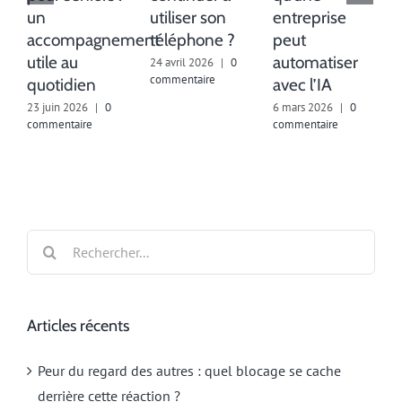
un
utiliser son
entreprise
accompagnement
téléphone ?
peut
utile au
automatiser
24 avril 2026
|
0
1
commentaire
c
quotidien
avec l’IA
23 juin 2026
|
0
6 mars 2026
|
0
commentaire
commentaire
Rechercher:
Articles récents
Peur du regard des autres : quel blocage se cache
derrière cette réaction ?