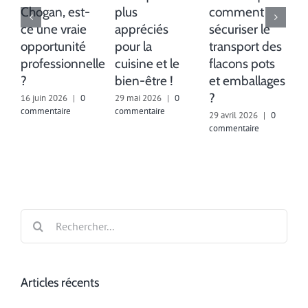
Chogan, est-
plus
comment
ce une vraie
appréciés
sécuriser le
opportunité
pour la
transport des
professionnelle
cuisine et le
flacons pots
1
c
?
bien-être !
et emballages
?
16 juin 2026
|
0
29 mai 2026
|
0
commentaire
commentaire
29 avril 2026
|
0
commentaire
Rechercher:
Articles récents