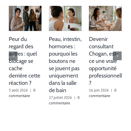
Peur du
Peau, intestin,
Devenir
regard des
hormones :
consultant
autres : quel
pourquoi les
Chogan, est-
blocage se
boutons ne
ce une vraie
cache
se jouent pas
opportunité
derrière cette
uniquement
professionnelle
réaction ?
dans la salle
?
de bain
5 août 2026
|
0
16 juin 2026
|
0
1
commentaire
commentaire
c
27 juillet 2026
|
0
commentaire