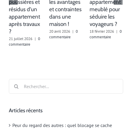
poussières et
les avantages
appartement
résidus d’un
et contraintes
meublé pour
appartement
dans une
séduire les
après travaux
maison !
voyageurs ?
!
?
20 avril 2026
|
0
18 février 2026
|
0
2
commentaire
commentaire
c
21 juillet 2026
|
0
commentaire
Rechercher:
Articles récents
Peur du regard des autres : quel blocage se cache