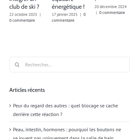
club de ski ?
énergétique !
20 décembre 2024
2
|
0 commentaire
c
22 octobre 2025
|
17 janvier 2025
|
0
0 commentaire
commentaire
Rechercher:
Articles récents
Peur du regard des autres : quel blocage se cache
derrière cette réaction ?
Peau, intestin, hormones : pourquoi les boutons ne
se jouent pas uniquement dans la salle de bain