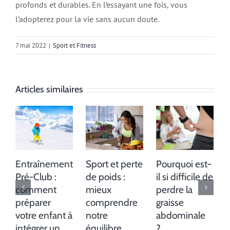
profonds et durables. En l’essayant une fois, vous
l’adopterez pour la vie sans aucun doute.
7 mai 2022
|
Sport et Fitness
Articles similaires
Entraînement
Sport et perte
Pourquoi est-
Pré-Club :
de poids :
il si difficile de
comment
mieux
perdre la
préparer
comprendre
graisse
votre enfant à
notre
abdominale
intégrer un
équilibre
?