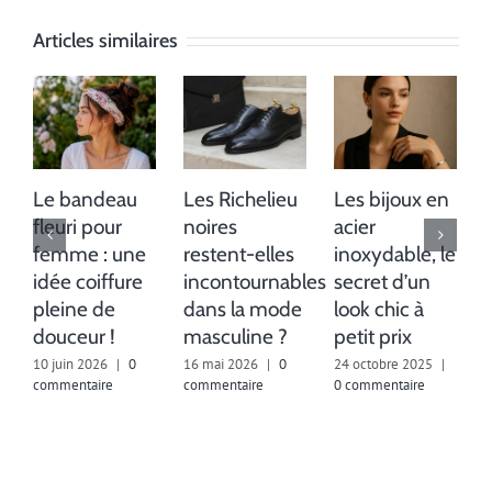
Articles similaires
Le bandeau
Les Richelieu
Les bijoux en
fleuri pour
noires
acier
femme : une
restent-elles
inoxydable, le
idée coiffure
incontournables
secret d’un
pleine de
dans la mode
look chic à
douceur !
masculine ?
petit prix
10 juin 2026
|
0
16 mai 2026
|
0
24 octobre 2025
|
commentaire
commentaire
0 commentaire
8
c