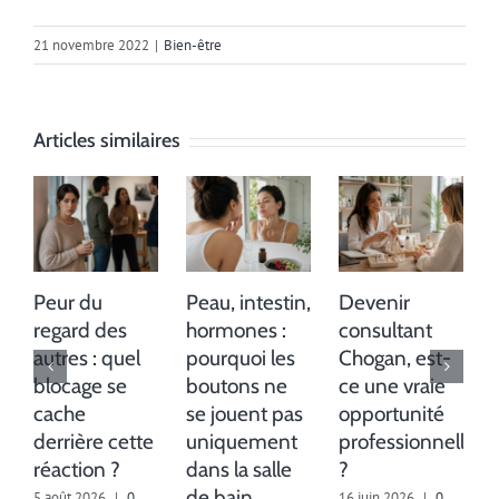
21 novembre 2022
|
Bien-être
Articles similaires
Peur du
Peau, intestin,
Devenir
regard des
hormones :
consultant
autres : quel
pourquoi les
Chogan, est-
blocage se
boutons ne
ce une vraie
cache
se jouent pas
opportunité
derrière cette
uniquement
professionnelle
réaction ?
dans la salle
?
de bain
5 août 2026
|
0
16 juin 2026
|
0
1