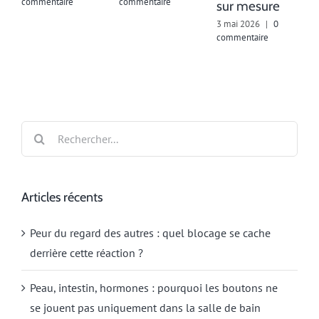
commentaire
commentaire
sur mesure
2
c
3 mai 2026
|
0
commentaire
Rechercher:
Articles récents
Peur du regard des autres : quel blocage se cache
derrière cette réaction ?
Peau, intestin, hormones : pourquoi les boutons ne
se jouent pas uniquement dans la salle de bain