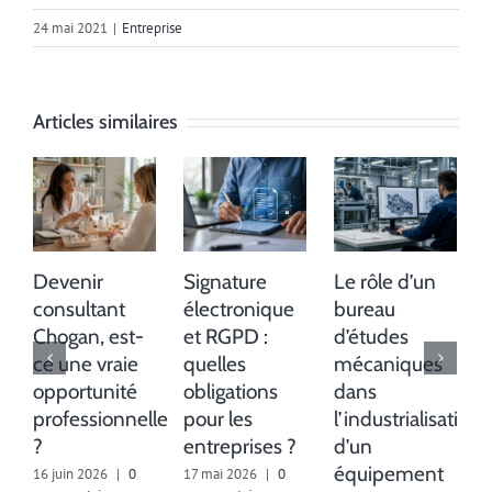
24 mai 2021
|
Entreprise
Articles similaires
Devenir
Signature
Le rôle d’un
consultant
électronique
bureau
Chogan, est-
et RGPD :
d’études
ce une vraie
quelles
mécaniques
opportunité
obligations
dans
professionnelle
pour les
l’industrialisation
?
entreprises ?
d’un
équipement
16 juin 2026
|
0
17 mai 2026
|
0