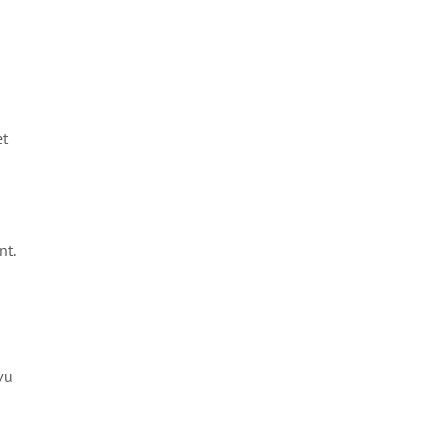
et
nt.
vu