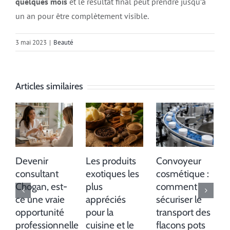
quelques mois
et le résultat final peut prendre jusqu’à
un an pour être complètement visible.
3 mai 2023
|
Beauté
Articles similaires
Devenir
Les produits
Convoyeur
consultant
exotiques les
cosmétique :
Chogan, est-
plus
comment
ce une vraie
appréciés
sécuriser le
opportunité
pour la
transport des
professionnelle
cuisine et le
flacons pots
1