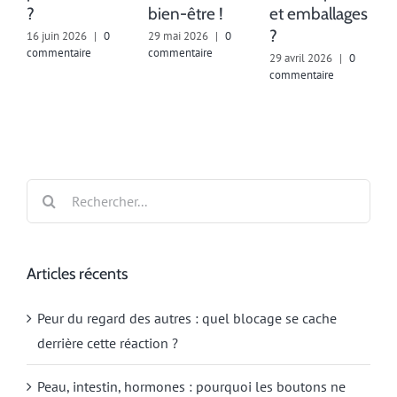
c
?
bien-être !
et emballages
?
16 juin 2026
|
0
29 mai 2026
|
0
commentaire
commentaire
29 avril 2026
|
0
commentaire
Rechercher:
Articles récents
Peur du regard des autres : quel blocage se cache
derrière cette réaction ?
Peau, intestin, hormones : pourquoi les boutons ne