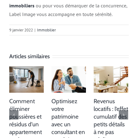
immobiliers
ou pour vous démarquer de la concurrence,
Label Image vous accompagne en toute sérénité.
9 janvier 2022
|
Immobilier
Articles similaires
Comment
Optimisez
Revenus
éliminer
votre
locatifs : l’effet
poussières et
patrimoine
cumulatif des
résidus d’un
avec un
petits détails
p
appartement
consultant en
à ne pas