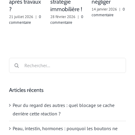
après travaux
stratégie
négliger
?
immobilière !
14 janvier 2026
|
0
7
commentaire
c
21 juillet 2026
|
0
28 février 2026
|
0
commentaire
commentaire
Rechercher:
Articles récents
Peur du regard des autres : quel blocage se cache
derrière cette réaction ?
Peau, intestin, hormones : pourquoi les boutons ne