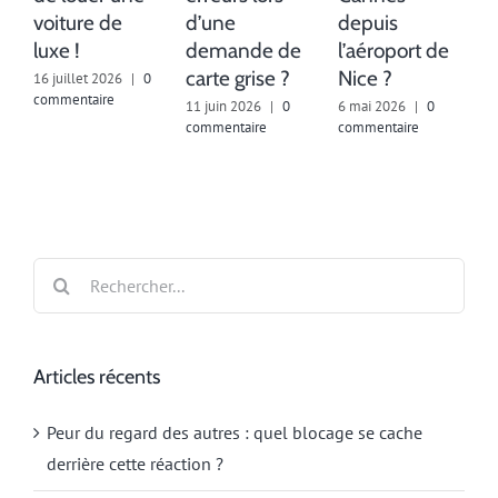
voiture de
d’une
depuis
luxe !
demande de
l’aéroport de
carte grise ?
Nice ?
16 juillet 2026
|
0
commentaire
11 juin 2026
|
0
6 mai 2026
|
0
2
commentaire
commentaire
c
Rechercher:
Articles récents
Peur du regard des autres : quel blocage se cache
derrière cette réaction ?