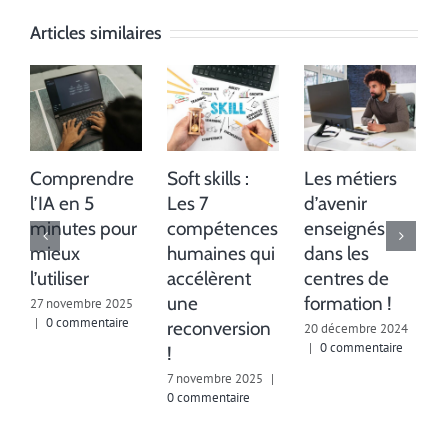
Articles similaires
Comprendre
Soft skills :
Les métiers
l’IA en 5
Les 7
d’avenir
minutes pour
compétences
enseignés
mieux
humaines qui
dans les
l’utiliser
accélèrent
centres de
1
c
une
formation !
27 novembre 2025
|
0 commentaire
reconversion
20 décembre 2024
|
0 commentaire
!
7 novembre 2025
|
0 commentaire