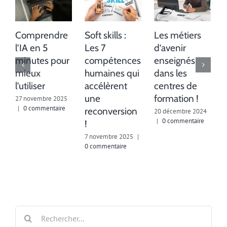
Comprendre
Soft skills :
Les métiers
l’IA en 5
Les 7
d’avenir
minutes pour
compétences
enseignés
mieux
humaines qui
dans les
l’utiliser
accélèrent
centres de
1
c
une
formation !
27 novembre 2025
|
0 commentaire
reconversion
20 décembre 2024
|
0 commentaire
!
7 novembre 2025
|
0 commentaire
Rechercher: