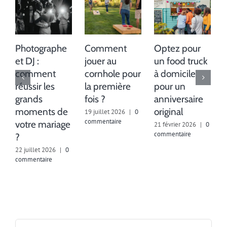
Photographe
Comment
Optez pour
et DJ :
jouer au
un food truck
comment
cornhole pour
à domicile
réussir les
la première
pour un
grands
fois ?
anniversaire
moments de
original
19 juillet 2026
|
0
commentaire
votre mariage
21 février 2026
|
0
commentaire
?
8
c
22 juillet 2026
|
0
commentaire
Rechercher: