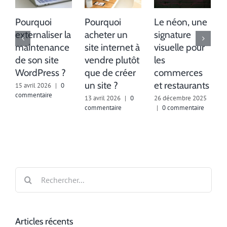
Pourquoi
Pourquoi
Le néon, une
externaliser la
acheter un
signature
maintenance
site internet à
visuelle pour
de son site
vendre plutôt
les
WordPress ?
que de créer
commerces
un site ?
et restaurants
15 avril 2026
|
0
commentaire
13 avril 2026
|
0
26 décembre 2025
commentaire
|
0 commentaire
2
Rechercher:
Articles récents